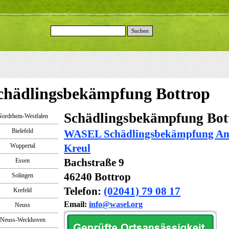
Suchen
chädlingsbekämpfung Bottrop
Schädlingsbekämpfung Bot
ordrhein-Westfalen
Bielefeld
WASEL Schädlingsbekämpfung An
Wuppertal
Kreul
Bachstraße 9
Essen
46240 Bottrop
Solingen
Telefon:
(02041) 79 08 17
Krefeld
Email:
info@wasel.org
Neuss
Neuss-Weckhoven