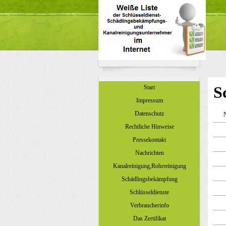
S
Start
Impressum
Datenschutz
N
Rechtliche Hinweise
Pressekontakt
Nachrichten
Kanalreinigung,Rohrreinigung
Schädlingsbekämpfung
Schlüsseldienste
Verbraucherinfo
Das Zertifikat