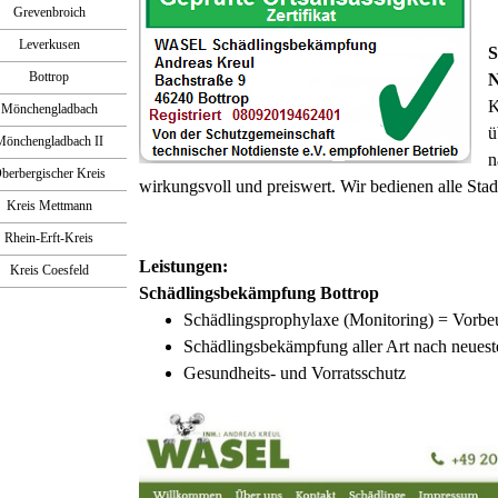
Grevenbroich
Leverkusen
S
Bottrop
N
K
Mönchengladbach
ü
Mönchengladbach II
n
berbergischer Kreis
wirkungsvoll und preiswert. Wir bedienen alle Sta
Kreis Mettmann
Rhein-Erft-Kreis
Leistungen:
Kreis Coesfeld
Schädlingsbekämpfung Bottrop
Schädlingsprophylaxe (Monitoring) = Vorbe
Schädlingsbekämpfung aller Art nach neuest
Gesundheits- und Vorratsschutz